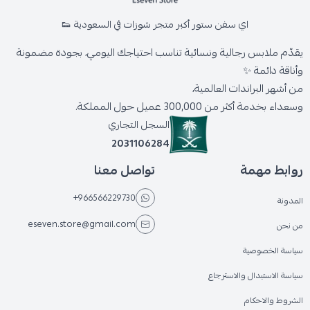
اي سفن ستور أكبر متجر شوزات في السعودية 👟
يقدّم ملابس رجالية ونسائية تناسب احتياجك اليومي، بجودة مضمونة
وأناقة دائمة ✨
من أشهر البراندات العالمية،
وسعداء بخدمة أكثر من 300,000 عميل حول المملكة.
السجل التجاري
2031106284
روابط مهمة
تواصل معنا
+966566229730
المدونة
eseven.store@gmail.com
من نحن
سياسة الخصوصية
سياسة الاستبدال والاسترجاع
الشروط والاحكام