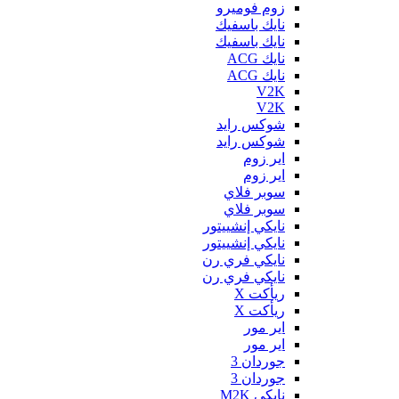
زوم فوميرو
نايك باسفيك
نايك باسفيك
نايك ACG
نايك ACG
V2K
V2K
شوكس رايد
شوكس رايد
اير زوم
اير زوم
سوبر فلاي
سوبر فلاي
نايكي إنشييتور
نايكي إنشييتور
نايكي فري رن
نايكي فري رن
ريأكت X
ريأكت X
اير مور
اير مور
جوردان 3
جوردان 3
نايكي M2K