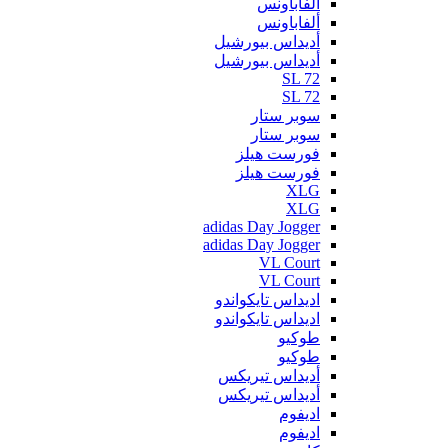
ألفاباونس
ألفاباونس
أديداس بيورشيل
أديداس بيورشيل
SL 72
SL 72
سوبر ستار
سوبر ستار
فورست هيلز
فورست هيلز
XLG
XLG
adidas Day Jogger
adidas Day Jogger
VL Court
VL Court
اديداس تايكواندو
اديداس تايكواندو
طوكيو
طوكيو
أديداس تيريكس
أديداس تيريكس
اديفوم
اديفوم