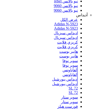
نيو بالانس rebel
نيو بالانس 9060
نيو بالانس 9060
أديداس
عرض الكل
Adidas N-5923
Adidas N-5923
اديداس سبزيال
اديداس سبزيال
كريزي فلايت
كريزي فلايت
هايبر بوست
هايبر بوست
سوبر نوفا
سوبر نوفا
ألفاباونس
ألفاباونس
أديداس بيورشيل
أديداس بيورشيل
SL 72
SL 72
سوبر ستار
سوبر ستار
فورست هيلز