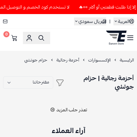
لا تستخدم كود الخصم و التوصيل المجاني " N7 " إلا إذا طلبت قطعتين أو 
العربية
|
ريال سعودي
0
ESEVEN STORE
الرئيسية
الإكسسوارات
أحزمة رجالية
حزام جوتشي
أحزمة رجالية | حزام
جوتشي
تعذر جلب المزيد 😢
آراء العملاء