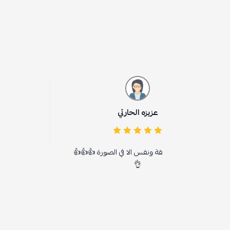
عزيزه الحارثي
تركي العتيبي
يقة ونفس الا في الصورة 👍👍👍
متجر متكامل
👌