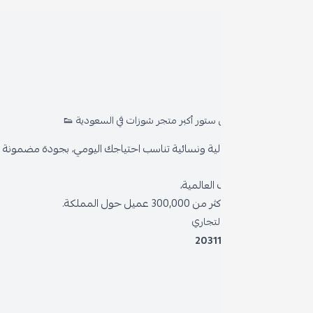
روا
المد
ستور أكبر متجر شوزات في السعودية 👟
من 
ية ونسائية تناسب احتياجك اليومي، بجودة مضمونة وأناقة دائمة
سياس
العالمية،
سياس
 حول المملكة.
الشر
لتجاري
2031
خدمة
برنام
نظام 