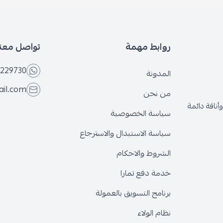
بط مهمة
تواصل معنا
+966566229730
ونة
eseven.store@gmail.com
نحن
ة الخصوصية
ة الاستبدال والاسترجاع
وط والاحكام
 دفع تمارا
ج التسويق بالعمولة
الولاء