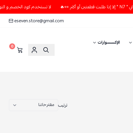
لا تستخدم كود الخصم و التوصيل المجاني " N7 " إلا إذا طلبت قطعتين أو أكثر 👀🔥
eseven.store@gmail.com
0
ترتيب