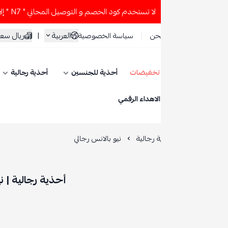
خدم كود الخصم و التوصيل المجاني " N7 " إلا إذا طلبت قطعتين أو أكثر 👀🔥
العربية
|
ريال سعودي
حن
سياسة الخصوصية
تخفيضات
أحذية للجنسين
أحذية رجالية
أحذية نسائية
ESE
الاهداء الرقمي
 رجالية
نيو بالانس رجالي
أحذية رجالية | نيو بالانس رجالي