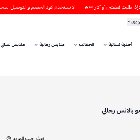
لا تستخدم كود الخصم و التوصيل المجاني " N7 " إلا إذا طلبت قطعتين أو أكثر 👀🔥
الحقائب
ملابس رجالية
ملابس نسائي
الإكسسوارات
تعذر جلب المزيد 😢