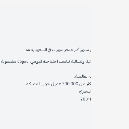
روا
المد
ستور أكبر متجر شوزات في السعودية 👟
من 
ية ونسائية تناسب احتياجك اليومي، بجودة مضمونة وأناقة دائمة
سياس
العالمية،
سياس
 حول المملكة.
الشر
لتجاري
2031
خدمة
برنام
نظام 