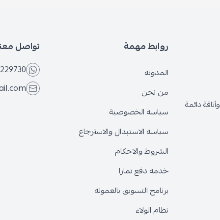
بط مهمة
تواصل معنا
+966566229730
ونة
eseven.store@gmail.com
نحن
ة الخصوصية
ة الاستبدال والاسترجاع
وط والاحكام
 دفع تمارا
ج التسويق بالعمولة
الولاء