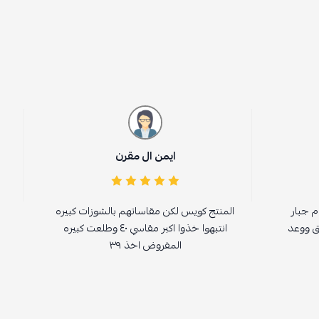
ايمن ال مقرن
عبدالعزيز ا
نتج كويس لكن مقاساتهم بالشوزات كبيره
ماشاءالله تبارك الل
انتبهوا خذوا اكبر مقاسي ٤٠ وطلعت كبيره
المفروض اخذ ٣٩