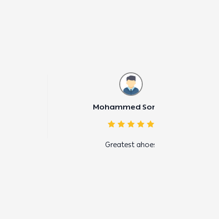
Arwa Ald
Mohammed Sor
Greatest ahoe
جميل