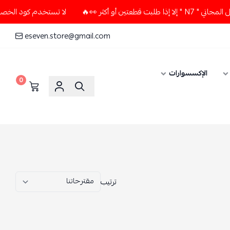
لا تستخدم كود الخصم و التوصيل المجاني " N7 " إلا إذا طلبت قطعتين أو أكثر 👀🔥
eseven.store@gmail.com
0
ترتيب