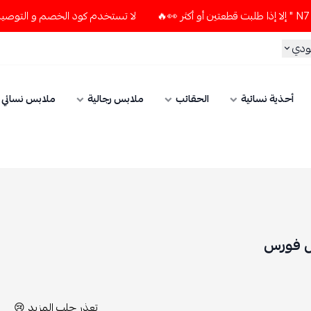
لا تستخدم كود الخصم و التوصيل المجاني " N7 " إلا إذا طلبت قطعتين أو أكثر 👀🔥
الحقائب
ملابس رجالية
ملابس نسائي
الإكسسوارات
تعذر جلب المزيد 😢