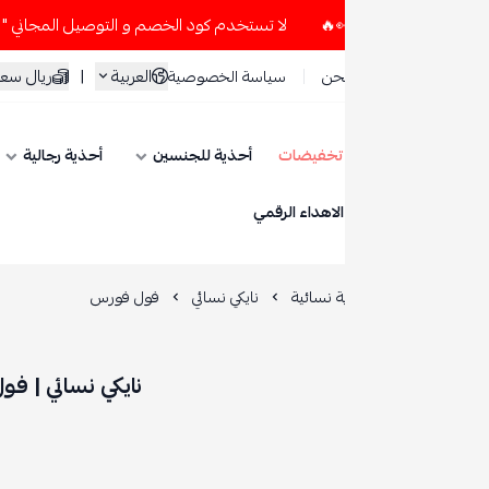
لا تستخدم كود الخصم و التوصيل المجاني " N7 " إلا إذا طلبت قطعتين أو أكثر 👀🔥
العربية
|
ريال سعودي
حن
سياسة الخصوصية
تخفيضات
أحذية للجنسين
أحذية رجالية
أحذية نسائية
ESE
الاهداء الرقمي
 نسائية
نايكي نسائي
فول فورس
نايكي نسائي | فول فورس