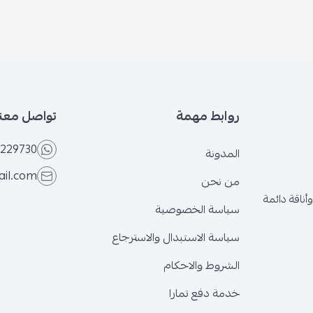
بط مهمة
تواصل معنا
+966566229730
ونة
eseven.store@gmail.com
نحن
ة الخصوصية
ة الاستبدال والاسترجاع
وط والاحكام
 دفع تمارا