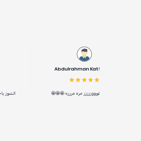
Abdulrahman Kat
صباح الحربي
وووززززز مره مررره 🤩🤩🤩
الشوز ياخذ العقل جميل ومريح 