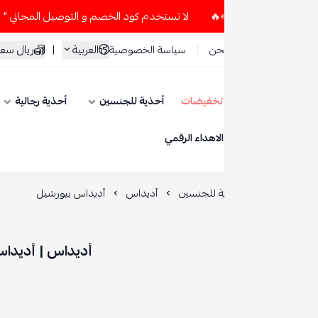
لا تستخدم كود الخصم و التوصيل المجاني " N7 " إلا إذا طلبت قطعتين أو أكثر 👀🔥
العربية
|
ريال سعودي
حن
سياسة الخصوصية
تخفيضات
أحذية للجنسين
أحذية رجالية
أحذية نسائية
ESE
الاهداء الرقمي
ة للجنسين
أديداس
أديداس بيورشيل
أديداس | أديداس بيورشيل