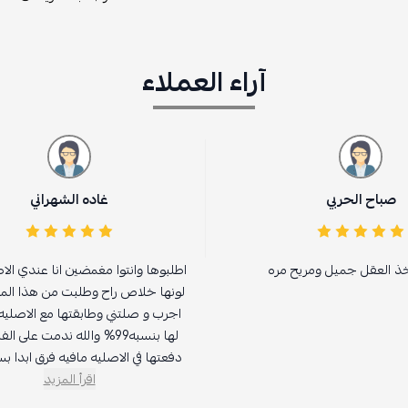
آراء العملاء
غاده الشهراني
مره
اطلبوها وانتوا مغمضين انا عندي الاصليه بس
لونها خلاص راح وطلبت من هذا الموقع قلت
اجرب و صلتني وطابقتها مع الاصليه مطابقه
لها بنسبه99% والله ندمت على الفلوس الي
دفعتها في الاصليه مافيه فرق ابدا بس عيبه...
اقرأ المزيد