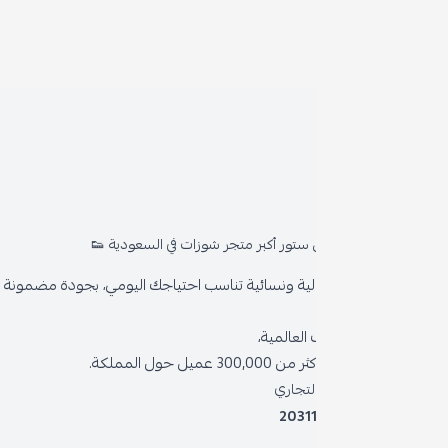
روا
المد
ستور أكبر متجر شوزات في السعودية 👟
من 
ية ونسائية تناسب احتياجك اليومي، بجودة مضمونة وأناقة دائمة
سياس
العالمية،
سياس
 حول المملكة.
الشر
لتجاري
2031
خدمة