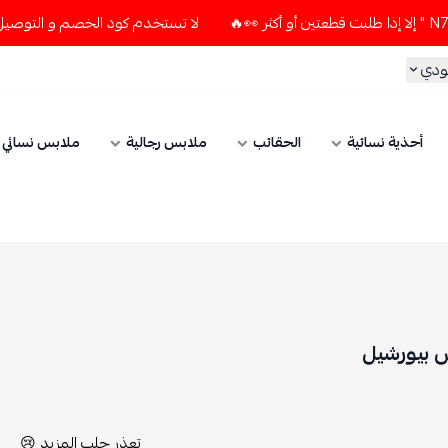
لا تستخدم كود الخصم و التوصيل المجاني " N7 " إلا إذا طلبت قطعتين أو أكثر 👀🔥
الحقائب
ملابس رجالية
ملابس نسائي
الإكسسوارات
تعذر جلب المزيد 😢