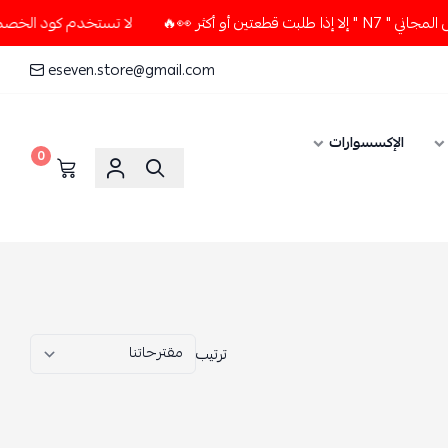
لا تستخدم كود الخصم و التوصيل المجاني " N7 " إلا إذا طلبت قطعتين أو أكثر 👀🔥
eseven.store@gmail.com
0
ترتيب