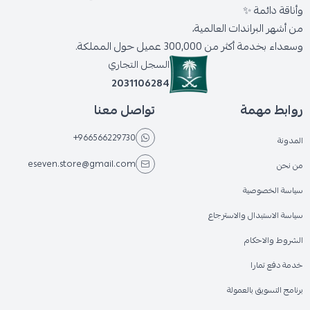
وأناقة دائمة ✨
من أشهر البراندات العالمية،
وسعداء بخدمة أكثر من 300,000 عميل حول المملكة.
السجل التجاري
2031106284
روابط مهمة
تواصل معنا
+966566229730
المدونة
eseven.store@gmail.com
من نحن
سياسة الخصوصية
سياسة الاستبدال والاسترجاع
الشروط والاحكام
خدمة دفع تمارا
برنامج التسويق بالعمولة