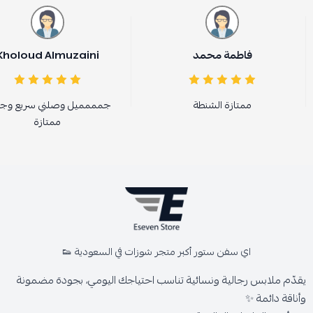
فاطمة محمد
Kholoud Almuzaini
ممتازة الشنطة
جمممميل وصلني سريع وجو
ممتازة
اي سفن ستور أكبر متجر شوزات في السعودية 👟
يقدّم ملابس رجالية ونسائية تناسب احتياجك اليومي، بجودة مضمونة
وأناقة دائمة ✨