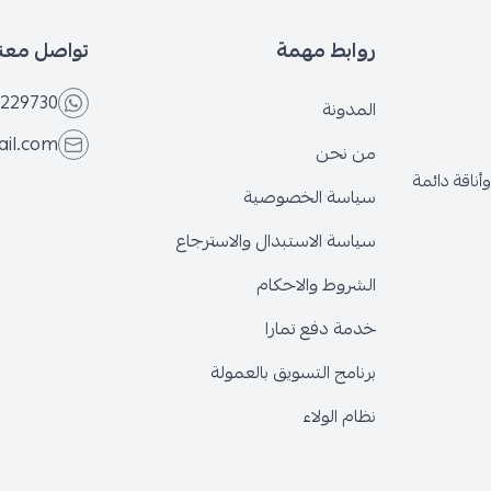
بط مهمة
تواصل معنا
+966566229730
ونة
eseven.store@gmail.com
نحن
ة الخصوصية
ة الاستبدال والاسترجاع
وط والاحكام
 دفع تمارا
ج التسويق بالعمولة
الولاء