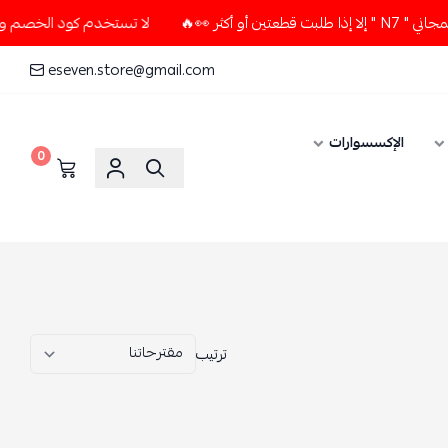
لا تستخدم كود الخصم و التوصيل المجاني " N7 " إلا إذا طلبت قطعتين أو أكثر 👀🔥
eseven.store@gmail.com
0
ترتيب