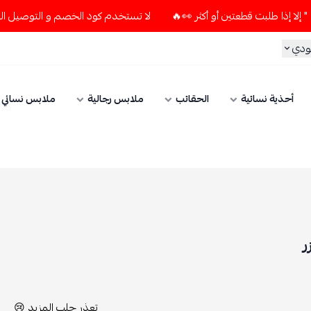
لا تستخدم كود الخصم و التوصيل المجاني " N7 " إلا إذا طلبت قطعتين أو أكثر 👀🔥
الحقائب
ملابس رجالية
ملابس نسائي
الإكسسوارات
تعذر جلب المزيد 😢