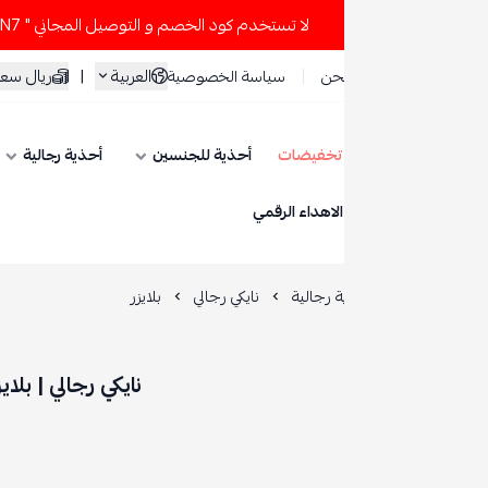
لا تستخدم كود الخصم و التوصيل المجاني " N7 " إلا إذا طلبت قطعتين أو أكثر 👀🔥
العربية
|
ريال سعودي
حن
سياسة الخصوصية
تخفيضات
أحذية للجنسين
أحذية رجالية
أحذية نسائية
ESE
الاهداء الرقمي
 رجالية
نايكي رجالي
بلايزر
نايكي رجالي | بلايزر