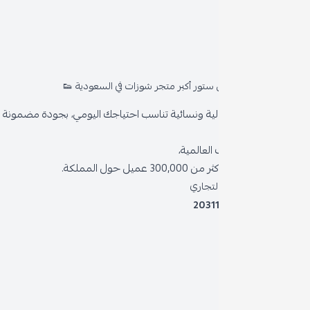
روا
المد
ستور أكبر متجر شوزات في السعودية 👟
من 
ية ونسائية تناسب احتياجك اليومي، بجودة مضمونة وأناقة دائمة
سياس
العالمية،
سياس
 حول المملكة.
الشر
لتجاري
2031
خدمة
برنام
نظام 