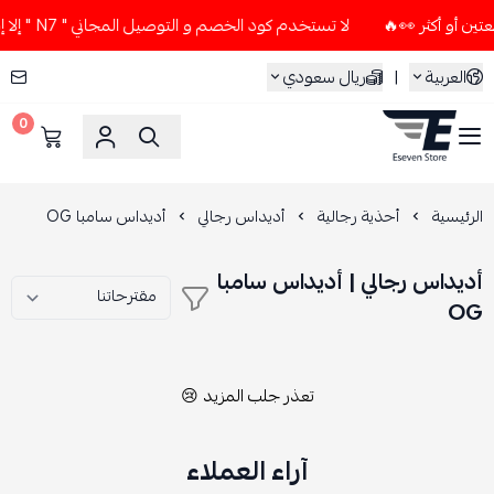
لا تستخدم كود الخصم و التوصيل المجاني " N7 " إلا إذا طلبت قطعتين أو أكثر 👀🔥
العربية
|
ريال سعودي
0
ESEVEN STORE
الرئيسية
أحذية رجالية
أديداس رجالي
أديداس سامبا OG
أديداس رجالي | أديداس سامبا
OG
تعذر جلب المزيد 😢
آراء العملاء