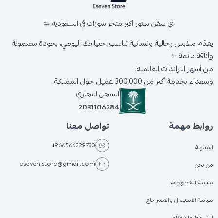
اي سفن ستور أكبر متجر شوزات في السعودية 👟
يقدّم ملابس رجالية ونسائية تناسب احتياجك اليومي، بجودة مضمونة
وأناقة دائمة ✨
من أشهر البراندات العالمية،
وسعداء بخدمة أكثر من 300,000 عميل حول المملكة.
السجل التجاري
2031106284
روابط مهمة
تواصل معنا
+966566229730
المدونة
eseven.store@gmail.com
من نحن
سياسة الخصوصية
سياسة الاستبدال والاسترجاع
الشروط والاحكام