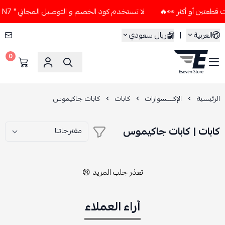
لا تستخدم كود الخصم و التوصيل المجاني " N7 " إلا إذا طلبت قطعتين أو أكثر 👀🔥
العربية
|
ريال سعودي
0
ESEVEN STORE
الرئيسية
الإكسسوارات
كابات
كابات جاكيموس
كابات | كابات جاكيموس
تعذر جلب المزيد 😢
آراء العملاء