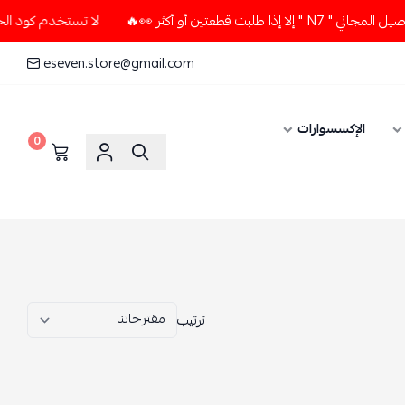
لا تستخدم كود الخصم و التوصيل المجاني " N7 " إلا إذا طلبت قطعتين أو أكثر 👀🔥
eseven.store@gmail.com
0
ترتيب