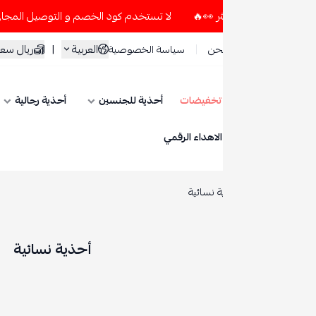
لا تستخدم كود الخصم و التوصيل المجاني " N7 " إلا إذا طلبت قطعتين أو أكثر 👀🔥
العربية
|
ريال سعودي
حن
سياسة الخصوصية
تخفيضات
أحذية للجنسين
أحذية رجالية
أحذية نسائية
ESE
الاهداء الرقمي
 نسائية
أحذية نسائية