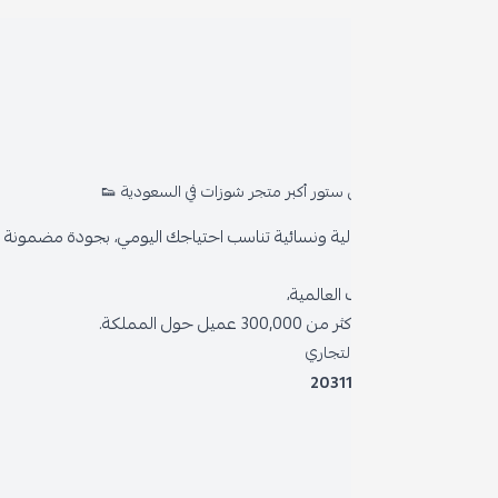
روا
المد
ستور أكبر متجر شوزات في السعودية 👟
من 
ية ونسائية تناسب احتياجك اليومي، بجودة مضمونة وأناقة دائمة
سياس
العالمية،
سياس
 حول المملكة.
الشر
لتجاري
2031
خدمة
برنام
نظام 