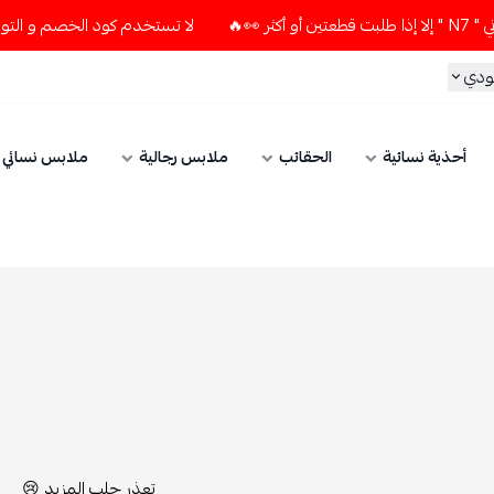
لا تستخدم كود الخصم و التوصيل المجاني " N7 " إلا إذا طلبت قطعتين أو أكثر 👀🔥
الحقائب
ملابس رجالية
ملابس نسائي
الإكسسوارات
تعذر جلب المزيد 😢