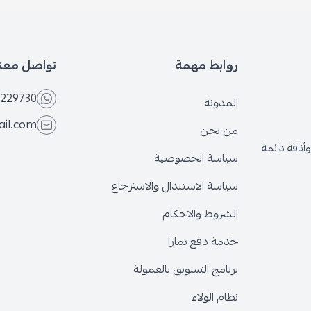
بط مهمة
تواصل معنا
+966566229730
ونة
eseven.store@gmail.com
نحن
ة الخصوصية
ة الاستبدال والاسترجاع
وط والاحكام
 دفع تمارا
ج التسويق بالعمولة
الولاء