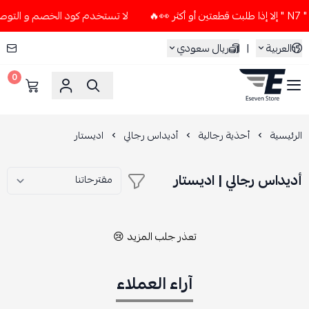
🔥
لا تستخدم كود الخصم و التوصيل المجاني " N7 " إلا إذا طلب
العربية
|
ريال سعودي
0
ESEVEN STORE
الرئيسية
أحذية رجالية
أديداس رجالي
اديستار
أديداس رجالي | اديستار
تعذر جلب المزيد 😢
آراء العملاء