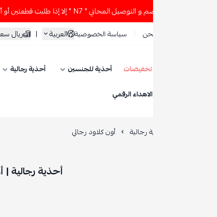
" إلا إذا طلبت قطعتين أو أكثر 👀🔥
لا تستخدم كود الخصم و ال
العربية
|
ريال سعودي
حن
سياسة الخصوصية
تخفيضات
أحذية للجنسين
أحذية رجالية
أحذية نسائية
ESE
الاهداء الرقمي
 رجالية
أون كلاود رجالي
أحذية رجالية | أون كلاود رجالي