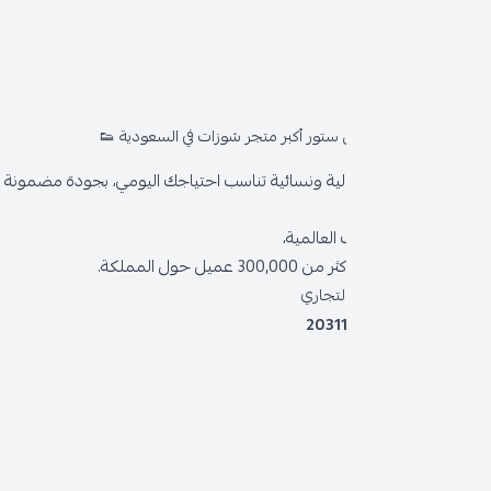
روا
المد
ستور أكبر متجر شوزات في السعودية 👟
من 
ية ونسائية تناسب احتياجك اليومي، بجودة مضمونة وأناقة دائمة
سياس
العالمية،
سياس
 حول المملكة.
الشر
لتجاري
2031
خدمة
برنام
نظام 