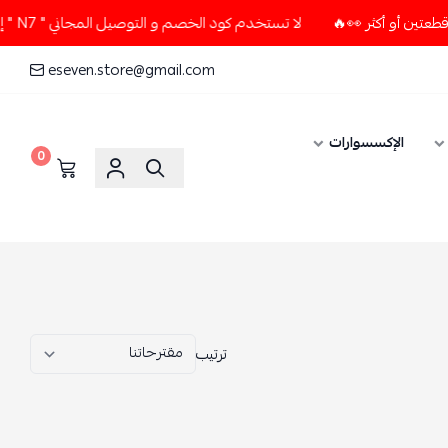
تخدم كود الخصم و التوصيل المجاني " N7 " إلا إذا طلبت قطعتين أو أكثر 👀🔥
eseven.store@gmail.com
0
ترتيب