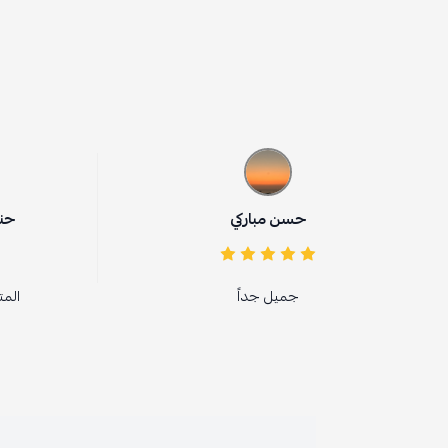
حسن مباركي
حنان عبدالعزيز 4775
جميل جداً
المتجر كذا مره طلبت منه