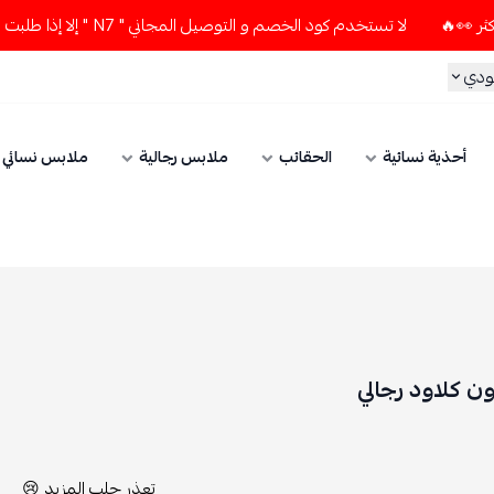
توصيل المجاني " N7 " إلا إذا طلبت قطعتين أو أكثر 👀🔥
لا تس
الحقائب
ملابس رجالية
ملابس نسائي
الإكسسوارات
تعذر جلب المزيد 😢