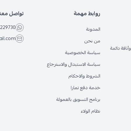
بط مهمة
تواصل معنا
+966566229730
ونة
eseven.store@gmail.com
نحن
ة الخصوصية
ة الاستبدال والاسترجاع
وط والاحكام
 دفع تمارا
ج التسويق بالعمولة
الولاء