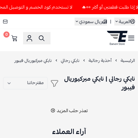
لا تستخدم كود الخصم و التوصيل المجاني " N7 " إلا إذا طلبت قطعتين أو أك
العربية
|
ريال سعودي
0
ESEVEN STORE
الرئيسية
أحذية رجالية
نايكي رجالي
نايكي ميركيوريال فيبور
نايكي رجالي | نايكي ميركيوريال
فيبور
تعذر جلب المزيد 😢
آراء العملاء