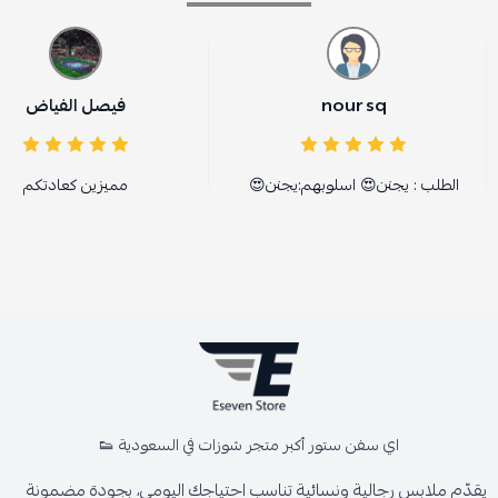
nour sq
فيصل الفياض
الطلب : يجنن😍 اسلوبهم:يجنن😍
مميزين كعادتكم
اي سفن ستور أكبر متجر شوزات في السعودية 👟
يقدّم ملابس رجالية ونسائية تناسب احتياجك اليومي، بجودة مضمونة