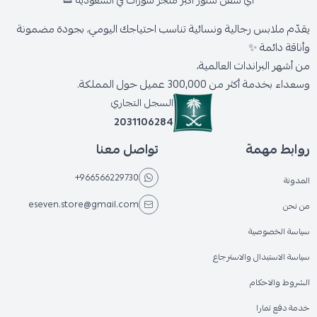
اي سفن ستور أكبر متجر شوزات في السعودية 👟
يقدّم ملابس رجالية ونسائية تناسب احتياجك اليومي، بجودة مضمونة
وأناقة دائمة ✨
من أشهر البراندات العالمية،
وسعداء بخدمة أكثر من 300,000 عميل حول المملكة.
السجل التجاري
2031106284
روابط مهمة
تواصل معنا
+966566229730
المدونة
eseven.store@gmail.com
من نحن
سياسة الخصوصية
سياسة الاستبدال والاسترجاع
الشروط والاحكام
خدمة دفع تمارا