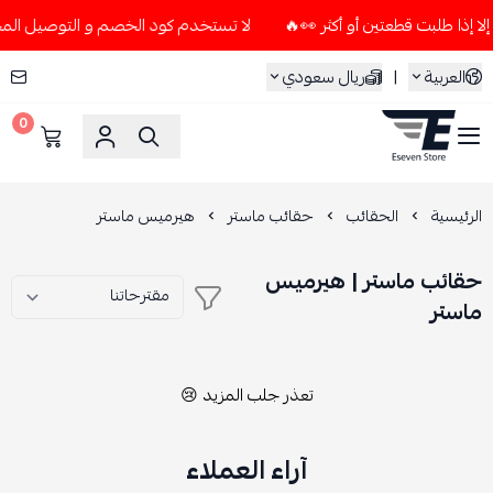
لا تستخدم كود الخصم و التوصيل المجاني " N7 " إلا إذا طلبت قطعتين أو 
العربية
|
ريال سعودي
0
ESEVEN STORE
الرئيسية
الحقائب
حقائب ماستر
هيرميس ماستر
حقائب ماستر | هيرميس
ماستر
تعذر جلب المزيد 😢
آراء العملاء