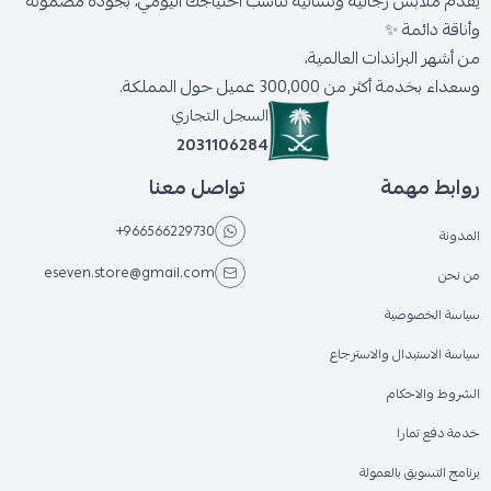
يقدّم ملابس رجالية ونسائية تناسب احتياجك اليومي، بجودة مضمونة
وأناقة دائمة ✨
من أشهر البراندات العالمية،
وسعداء بخدمة أكثر من 300,000 عميل حول المملكة.
السجل التجاري
2031106284
روابط مهمة
تواصل معنا
+966566229730
المدونة
eseven.store@gmail.com
من نحن
سياسة الخصوصية
سياسة الاستبدال والاسترجاع
الشروط والاحكام
خدمة دفع تمارا
برنامج التسويق بالعمولة