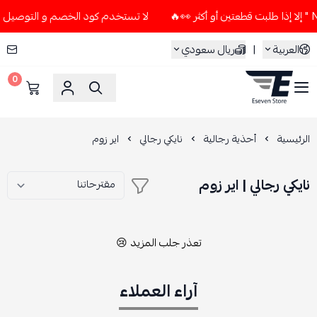
لا تستخدم كود الخصم و التوصيل المجاني " N7 " إلا إذا طلبت قطعتي
العربية
|
ريال سعودي
0
ESEVEN STORE
الرئيسية
أحذية رجالية
نايكي رجالي
اير زوم
نايكي رجالي | اير زوم
تعذر جلب المزيد 😢
آراء العملاء