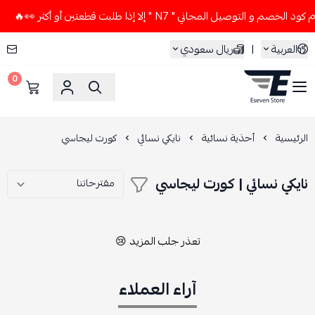
 و التوصيل المجاني " N7 " إلا إذا طلبت قطعتين أو أكثر 👀🔥
العربية
|
ريال سعودي
0
ESEVEN STORE
الرئيسية
أحذية نسائية
نايكي نسائي
كورت ليجاسي
نايكي نسائي | كورت ليجاسي
تعذر جلب المزيد 😢
آراء العملاء