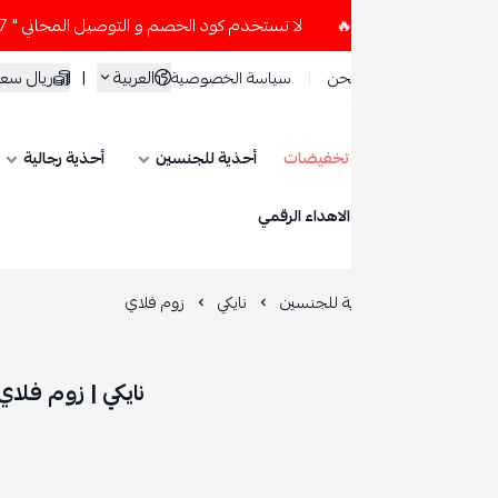
لا تستخدم كود الخصم و التوصيل المجاني " N7 " إلا إذا طلبت قطعتين أو أكثر 👀🔥
العربية
|
ريال سعودي
حن
سياسة الخصوصية
تخفيضات
أحذية للجنسين
أحذية رجالية
أحذية نسائية
ESE
الاهداء الرقمي
ة للجنسين
نايكي
زوم فلاي
نايكي | زوم فلاي