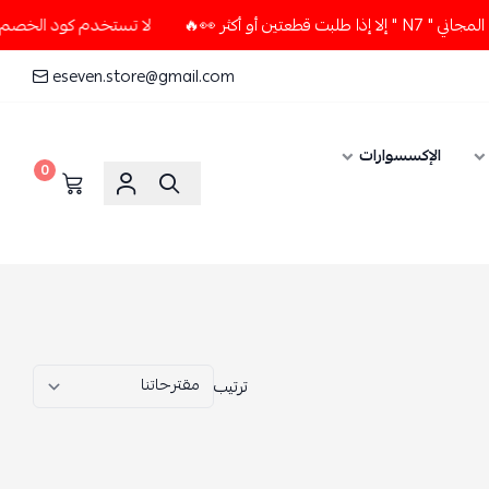
لا تستخدم كود الخصم و التوصيل المجاني " N7 " إلا إذا طلبت قطعتين أو أكثر 👀🔥
eseven.store@gmail.com
0
ترتيب