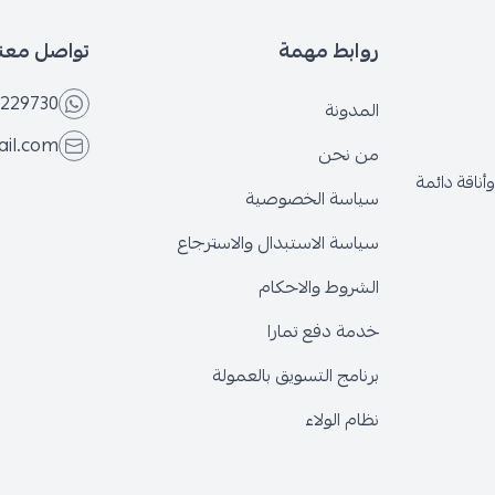
بط مهمة
تواصل معنا
+966566229730
ونة
eseven.store@gmail.com
نحن
ة الخصوصية
ة الاستبدال والاسترجاع
وط والاحكام
 دفع تمارا
ج التسويق بالعمولة
الولاء