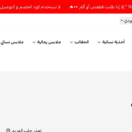
لا تستخدم كود الخصم و التوصيل المجاني " N7 " إلا إذا طلبت قطعتين أو أكثر 👀🔥
الحقائب
ملابس رجالية
ملابس نسائي
الإكسسوارات
تعذر جلب المزيد 😢