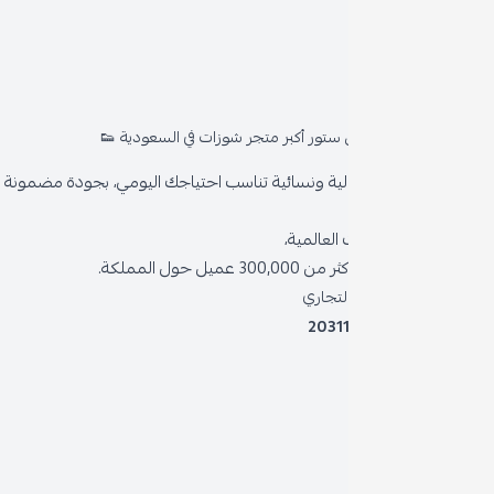
روا
المد
ستور أكبر متجر شوزات في السعودية 👟
من 
ية ونسائية تناسب احتياجك اليومي، بجودة مضمونة وأناقة دائمة
سياس
العالمية،
سياس
 حول المملكة.
الشر
لتجاري
2031
خدمة
برنام
نظام 