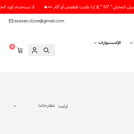
لا تستخدم كود الخصم و التوصيل المجاني " N7 " إلا إذا طلبت قطعتين أو أكثر 👀🔥
eseven.store@gmail.com
0
ترتيب