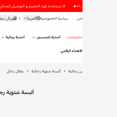
لا تستخدم كود الخصم و التوصيل المجاني " N7 " إلا إذا طلبت قطعتين أو أكثر 👀🔥
العربية
|
ريال سعودي
حن
سياسة الخصوصية
تخفيضات
أحذية للجنسين
أحذية رجالية
أحذية نسائية
ESE
الاهداء الرقمي
س رجالية
ألبسة شتوية رجالية
بنطال رجالي
ألبسة شتوية رجالية | بنطال رجالي