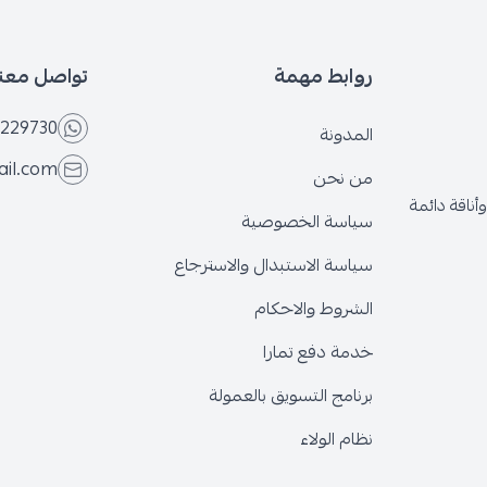
بط مهمة
تواصل معنا
+966566229730
ونة
eseven.store@gmail.com
نحن
ة الخصوصية
ة الاستبدال والاسترجاع
وط والاحكام
 دفع تمارا
ج التسويق بالعمولة
الولاء