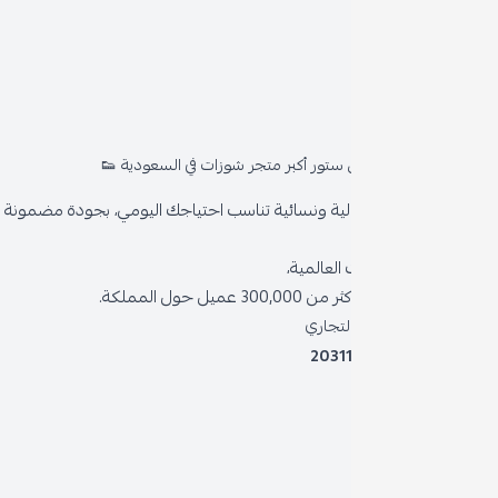
روا
المد
ستور أكبر متجر شوزات في السعودية 👟
من 
ية ونسائية تناسب احتياجك اليومي، بجودة مضمونة وأناقة دائمة
سياس
العالمية،
سياس
 حول المملكة.
الشر
لتجاري
2031
خدمة
برنام
نظام 