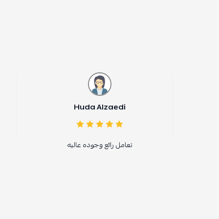
Huda Alzaedi
ندى القحط
تعامل رائع وجوده عاليه
مررره شكرا على سرع