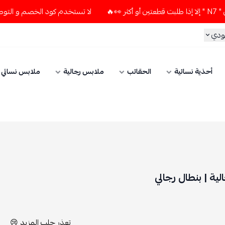
لا تستخدم كود الخصم و التوصيل المجاني " N7 " إلا إذا طلبت قطعتين أو أكثر 👀🔥
الحقائب
ملابس رجالية
ملابس نسائي
الإكسسوارات
تعذر جلب المزيد 😢