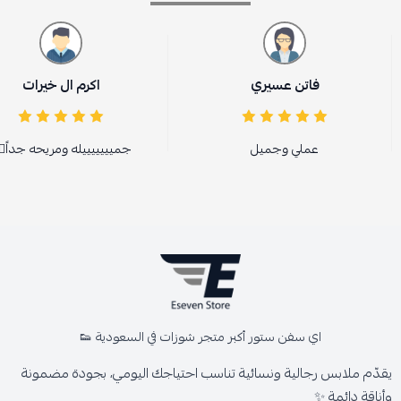
فاتن عسيري
اكرم ال خيرات
عملي وجميل
جميييييييله ومريحه جداً👍
اي سفن ستور أكبر متجر شوزات في السعودية 👟
يقدّم ملابس رجالية ونسائية تناسب احتياجك اليومي، بجودة مضمونة
وأناقة دائمة ✨