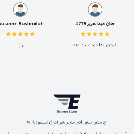
حنان عبدالعزيز 4775
aseem Bashmilah
المتجر كذا مره طلبت منه
راقي
اي سفن ستور أكبر متجر شوزات في السعودية 👟