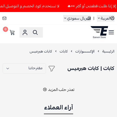
لا تستخدم كود الخصم و التوصيل المجاني " N7 " إلا إذا طلبت قطعتين أو 
العربية
|
ريال سعودي
0
ESEVEN STORE
الرئيسية
الإكسسوارات
كابات
كابات هيرميس
كابات | كابات هيرميس
تعذر جلب المزيد 😢
آراء العملاء