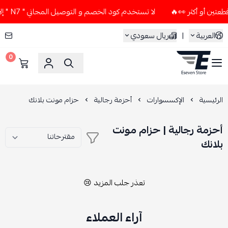
لا تستخدم كود الخصم و التوصيل المجاني " N7 " إلا إذا طلبت قطعتين أو أكثر 👀🔥
العربية
|
ريال سعودي
0
ESEVEN STORE
الرئيسية
الإكسسوارات
أحزمة رجالية
حزام مونت بلانك
أحزمة رجالية | حزام مونت
بلانك
تعذر جلب المزيد 😢
آراء العملاء