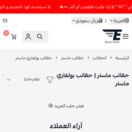
ر 👀🔥
لا تستخدم كود الخصم و التوصيل المجاني " N7 " إلا إذا
العربية
|
ريال سعودي
0
ESEVEN STORE
الرئيسية
الحقائب
حقائب ماستر
حقائب بولغاري ماستر
حقائب ماستر | حقائب بولغاري
ماستر
تعذر جلب المزيد 😢
آراء العملاء