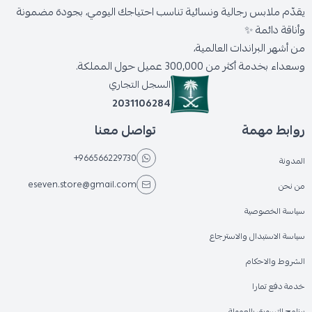
يقدّم ملابس رجالية ونسائية تناسب احتياجك اليومي، بجودة مضمونة
وأناقة دائمة ✨
من أشهر البراندات العالمية،
وسعداء بخدمة أكثر من 300,000 عميل حول المملكة.
السجل التجاري
2031106284
روابط مهمة
تواصل معنا
+966566229730
المدونة
eseven.store@gmail.com
من نحن
سياسة الخصوصية
سياسة الاستبدال والاسترجاع
الشروط والاحكام
خدمة دفع تمارا
برنامج التسويق بالعمولة