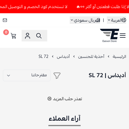
لا تستخدم كود الخصم و التوصيل المجاني " N7 " إلا إذا طلبت قطعتين أو أك
العربية
|
ريال سعودي
0
ESEVEN STORE
الرئيسية
أحذية للجنسين
أديداس
SL 72
أديداس | SL 72
تعذر جلب المزيد 😢
آراء العملاء