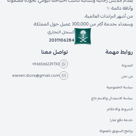
يقدّم ملابس رجالية ونسائية تناسب احتياجك اليومي، بجودة مضمونة
وأناقة دائمة ✨
من أشهر البراندات العالمية،
وسعداء بخدمة أكثر من 300,000 عميل حول المملكة.
السجل التجاري
2031106284
روابط مهمة
تواصل معنا
+966566229730
المدونة
eseven.store@gmail.com
من نحن
سياسة الخصوصية
سياسة الاستبدال والاسترجاع
الشروط والاحكام
خدمة دفع تمارا
برنامج التسويق بالعمولة