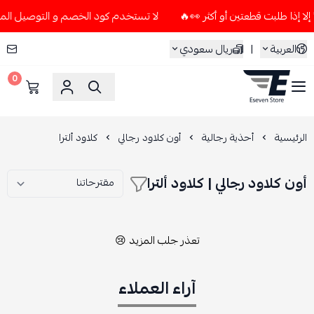
لا تستخدم كود الخصم و التوصيل المجاني " N7 " إلا إذا طلبت قطعتين أو 
العربية
|
ريال سعودي
0
ESEVEN STORE
الرئيسية
أحذية رجالية
أون كلاود رجالي
كلاود ألترا
أون كلاود رجالي | كلاود ألترا
تعذر جلب المزيد 😢
آراء العملاء