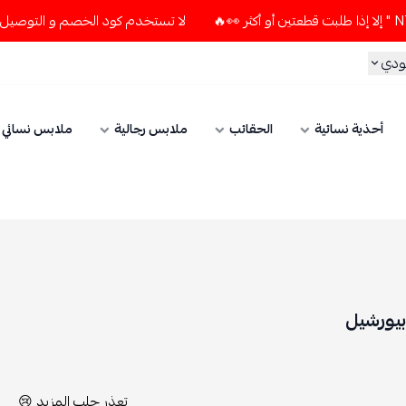
لا تستخدم كود الخصم و التوصيل المجاني " N7 " إلا إذا طلبت قطعتين أو أكثر 👀🔥
الحقائب
ملابس رجالية
ملابس نسائي
الإكسسوارات
تعذر جلب المزيد 😢