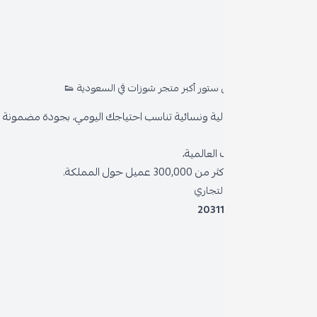
روا
المد
ستور أكبر متجر شوزات في السعودية 👟
من 
ية ونسائية تناسب احتياجك اليومي، بجودة مضمونة وأناقة دائمة
سياس
العالمية،
سياس
 حول المملكة.
الشر
لتجاري
2031
خدمة
برنام
نظام 