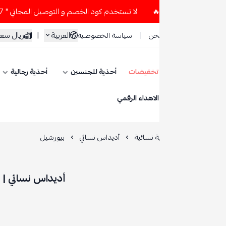
لا تستخدم كود الخصم و التوصيل المجاني " N7 " إلا إذا طلبت قطعتين أو أكثر 👀🔥
العربية
|
ريال سعودي
حن
سياسة الخصوصية
تخفيضات
أحذية للجنسين
أحذية رجالية
أحذية نسائية
ESE
الاهداء الرقمي
 نسائية
أديداس نسائي
بيورشيل
أديداس نسائي | بيورشيل