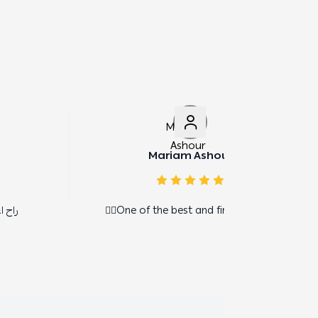
Mariam Asho
فهد القحطاني
One of the best and fines
راح اعيد التجربه ان شاء الله