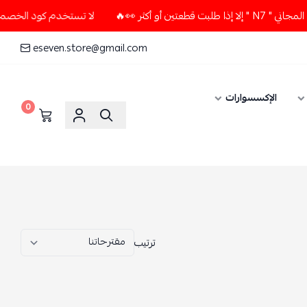
لا تستخدم كود الخصم و التوصيل المجاني " N7 " إلا إذا طلبت قطعتين أو أكثر 👀🔥
eseven.store@gmail.com
0
ترتيب