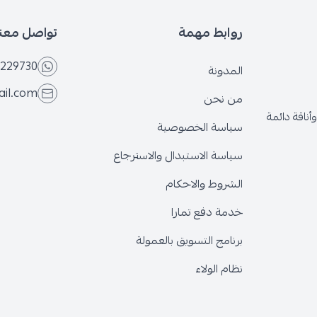
بط مهمة
تواصل معنا
+966566229730
ونة
eseven.store@gmail.com
نحن
ة الخصوصية
ة الاستبدال والاسترجاع
وط والاحكام
 دفع تمارا
ج التسويق بالعمولة
الولاء