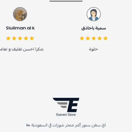
سمية باحاذق
Sluliman al k
حلوة
شكرا احسن تغليف و تعامل
اي سفن ستور أكبر متجر شوزات في السعودية 👟