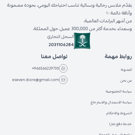
يقدّم ملابس رجالية ونسائية تناسب احتياجك اليومي، بجودة مضمونة
وأناقة دائمة ✨
من أشهر البراندات العالمية،
وسعداء بخدمة أكثر من 300,000 عميل حول المملكة.
السجل التجاري
2031106284
روابط مهمة
تواصل معنا
+966566229730
المدونة
eseven.store@gmail.com
من نحن
سياسة الخصوصية
سياسة الاستبدال والاسترجاع
الشروط والاحكام
خدمة دفع تمارا
برنامج التسويق بالعمولة