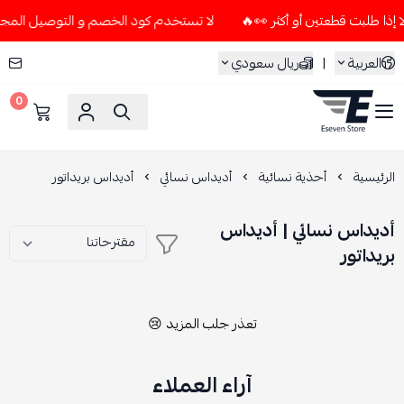
لا تستخدم كود الخصم و التوصيل المجاني " N7 " إلا إذا طلبت قطعتين أو أكث
العربية
|
ريال سعودي
0
ESEVEN STORE
الرئيسية
أحذية نسائية
أديداس نسائي
أديداس بريداتور
أديداس نسائي | أديداس
بريداتور
تعذر جلب المزيد 😢
آراء العملاء