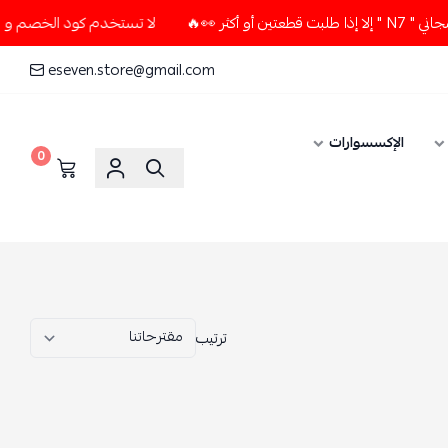
🔥
لا تستخدم كود الخصم و التوصيل المجاني " N7 " إلا إذا ط
eseven.store@gmail.com
الإكسسوارات
0
ترتيب