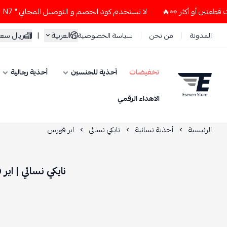
لا تستخدم كود الخصم و التوصيل المجاني " N7 " إلا إذا طلبت قطعتين أو أكثر 👀🔥
العربية
|
ريال سع
المدونة
من نحن
سياسة الخصوصية
تخفيضات
أحذية للجنسين
أحذية رجالية
ESEVEN STORE
الاهداء الرقمي
الرئيسية
أحذية نسائية
نايكي نسائي
اير فورس
نايكي نسائي | اي