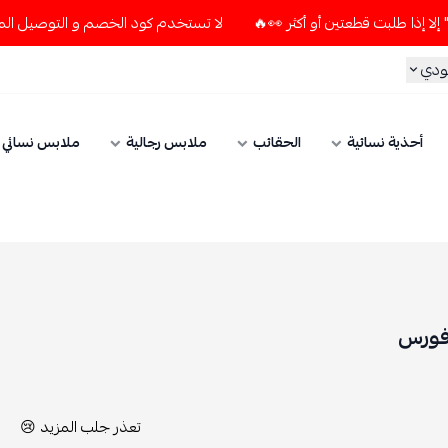
لا تستخدم كود الخصم و التوصيل المجاني " N7 " إلا إذا طلبت قطعتين أو أكثر 
ودي
أحذية نسائية
الحقائب
ملابس رجالية
ملابس نسائي
ر فورس
تعذر جلب المزيد 😢