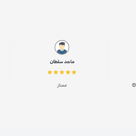
ماجد سلطان
😍
ممتاز
ل