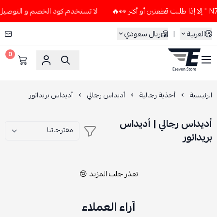
لا تستخدم كود الخصم و التوصيل المجاني " N7 " إلا إذا طلبت قطع
العربية
|
ريال سعودي
0
ESEVEN STORE
الرئيسية
أحذية رجالية
أديداس رجالي
أديداس بريداتور
أديداس رجالي | أديداس
بريداتور
تعذر جلب المزيد 😢
آراء العملاء