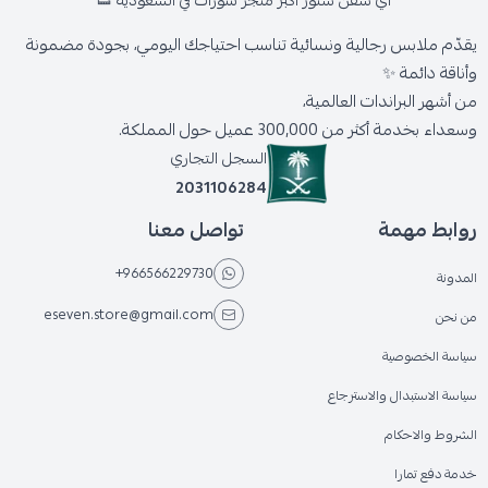
اي سفن ستور أكبر متجر شوزات في السعودية 👟
يقدّم ملابس رجالية ونسائية تناسب احتياجك اليومي، بجودة مضمونة
وأناقة دائمة ✨
من أشهر البراندات العالمية،
وسعداء بخدمة أكثر من 300,000 عميل حول المملكة.
السجل التجاري
2031106284
روابط مهمة
تواصل معنا
+966566229730
المدونة
eseven.store@gmail.com
من نحن
سياسة الخصوصية
سياسة الاستبدال والاسترجاع
الشروط والاحكام
خدمة دفع تمارا