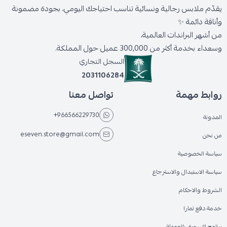
يقدّم ملابس رجالية ونسائية تناسب احتياجك اليومي، بجودة مضمونة
وأناقة دائمة ✨
من أشهر البراندات العالمية،
وسعداء بخدمة أكثر من 300,000 عميل حول المملكة.
السجل التجاري
2031106284
روابط مهمة
تواصل معنا
+966566229730
المدونة
eseven.store@gmail.com
من نحن
سياسة الخصوصية
سياسة الاستبدال والاسترجاع
الشروط والاحكام
خدمة دفع تمارا
برنامج التسويق بالعمولة