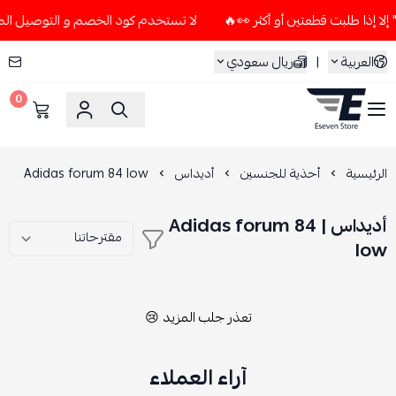
لا تستخدم كود الخصم و التوصيل المجاني " N7 " إلا إذا طلبت قطعتين أو
العربية
|
ريال سعودي
0
ESEVEN STORE
الرئيسية
أحذية للجنسين
أديداس
Adidas forum 84 low
أديداس | Adidas forum 84
low
تعذر جلب المزيد 😢
آراء العملاء