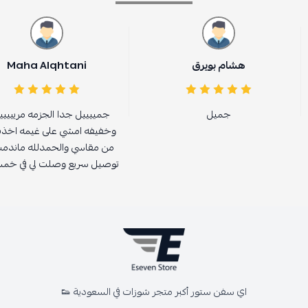
هشام بويرق
Maha Alqhtani
جميل
جمييييل جدا الجزمه مرييييي
وخفيفه امشي على غيمه اخذت 
من مقاسي والحمدلله ماندمت 
توصيل سريع وصلت لي في خمس
اي سفن ستور أكبر متجر شوزات في السعودية 👟