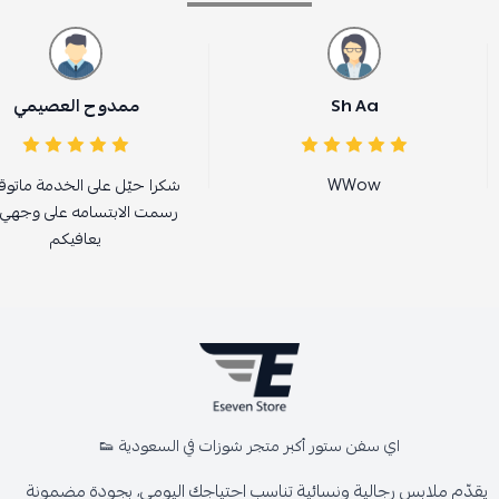
Sh Aa
ممدوح العصيمي
WWow
شكرا حيّل على الخدمة ماتوق
رسمت الابتسامه على وجهي ا
يعافيكم
اي سفن ستور أكبر متجر شوزات في السعودية 👟
يقدّم ملابس رجالية ونسائية تناسب احتياجك اليومي، بجودة مضمونة