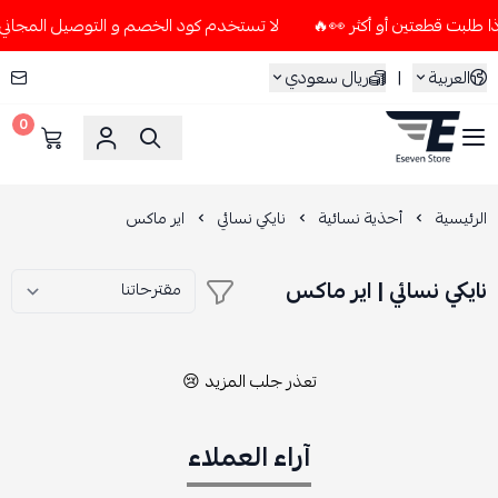
لا تستخدم كود الخصم و التوصيل المجاني " N7 " إلا إذا طلبت قطعتين أو أكثر 👀
العربية
|
ريال سعودي
0
ESEVEN STORE
الرئيسية
أحذية نسائية
نايكي نسائي
اير ماكس
نايكي نسائي | اير ماكس
تعذر جلب المزيد 😢
آراء العملاء