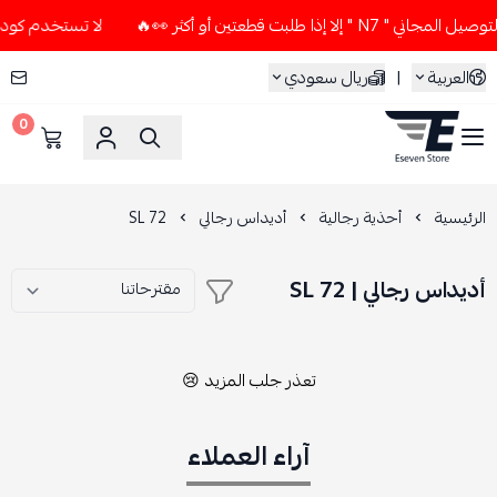
إذا طلبت قطعتين أو أكثر 👀🔥
لا تستخدم كود الخصم و التوصيل 
العربية
|
ريال سعودي
0
ESEVEN STORE
الرئيسية
أحذية رجالية
أديداس رجالي
SL 72
أديداس رجالي | SL 72
تعذر جلب المزيد 😢
آراء العملاء