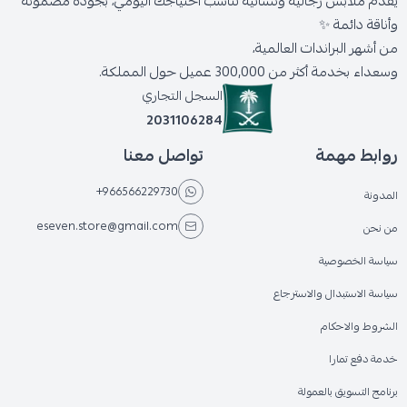
يقدّم ملابس رجالية ونسائية تناسب احتياجك اليومي، بجودة مضمونة
وأناقة دائمة ✨
من أشهر البراندات العالمية،
وسعداء بخدمة أكثر من 300,000 عميل حول المملكة.
السجل التجاري
2031106284
روابط مهمة
تواصل معنا
+966566229730
المدونة
eseven.store@gmail.com
من نحن
سياسة الخصوصية
سياسة الاستبدال والاسترجاع
الشروط والاحكام
خدمة دفع تمارا
برنامج التسويق بالعمولة