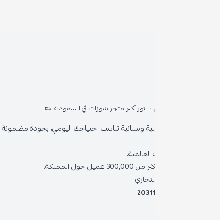
روا
المد
ستور أكبر متجر شوزات في السعودية 👟
من 
ية ونسائية تناسب احتياجك اليومي، بجودة مضمونة وأناقة دائمة
سياس
العالمية،
سياس
 حول المملكة.
الشر
لتجاري
2031
خدمة
برنام