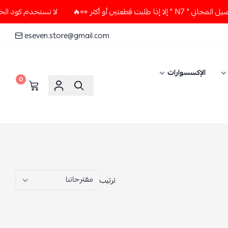
لا تستخدم كود الخصم و التوصيل المجاني " N7 " إلا إذا طلبت قطعتين أو أكثر 👀🔥
eseven.store@gmail.com
0
ترتيب