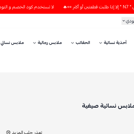
لا تستخدم كود الخصم و التوصيل المجاني " N7 " إلا إذا طلبت قطعتين أو أكثر 👀🔥
الحقائب
ملابس رجالية
ملابس نسائي
الإكسسوارات
يفية
تعذر جلب المزيد 😢