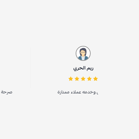
ريم الحربي
مقبل الشمري
 وخدمه عملاء ممتازة
صرحة المنتج روووعة 100 في 100