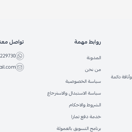
بط مهمة
تواصل معنا
+966566229730
ونة
eseven.store@gmail.com
نحن
ة الخصوصية
ة الاستبدال والاسترجاع
وط والاحكام
 دفع تمارا
ج التسويق بالعمولة