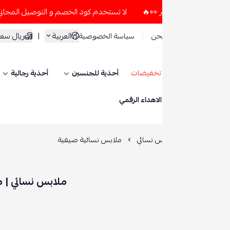
لا تستخدم كود الخصم و التوصيل المجاني " N7 " إلا إذا طلبت قطعتين أو أكثر 👀🔥
العربية
|
ريال سعودي
حن
سياسة الخصوصية
تخفيضات
أحذية للجنسين
أحذية رجالية
أحذية نسائية
ESE
الاهداء الرقمي
س نسائي
ملابس نسائية صيفية
ملابس نسائي | ملابس نسائية ص