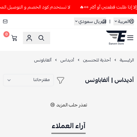
لا تستخدم كود الخصم و التوصيل المجاني " N7 " إلا إذا طلبت قطعتين أو أ
العربية
|
ريال سعودي
0
ESEVEN STORE
الرئيسية
أحذية للجنسين
أديداس
ألفاباونس
أديداس | ألفاباونس
تعذر جلب المزيد 😢
آراء العملاء