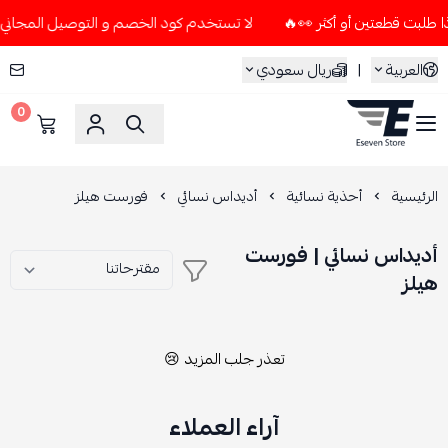
لا تستخدم كود الخصم و التوصيل المجاني " N7 " إلا إذا طلبت قطعتين أو أكثر 👀
العربية
|
ريال سعودي
0
ESEVEN STORE
الرئيسية
أحذية نسائية
أديداس نسائي
فورست هيلز
أديداس نسائي | فورست
هيلز
تعذر جلب المزيد 😢
آراء العملاء