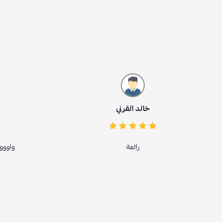
خالد القرني
الجوهرة محمد
رائعة
واوووو الجوده مرره حللوووو