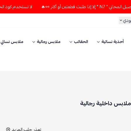
لا تستخدم كود الخصم و التوصيل المجاني " N7 " إلا إذا طلبت قطعتين أو أكثر 👀🔥
الحقائب
ملابس رجالية
ملابس نسائي
الإكسسوارات
الية
تعذر جلب المزيد 😢