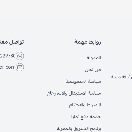
بط مهمة
تواصل معنا
+966566229730
ونة
eseven.store@gmail.com
نحن
ة الخصوصية
ة الاستبدال والاسترجاع
وط والاحكام
 دفع تمارا
ج التسويق بالعمولة