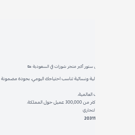
روا
المد
ستور أكبر متجر شوزات في السعودية 👟
من 
ية ونسائية تناسب احتياجك اليومي، بجودة مضمونة وأناقة دائمة
سياس
العالمية،
سياس
 حول المملكة.
الشر
لتجاري
2031
خدمة
برنام