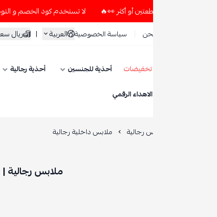
لا تستخدم كود الخصم و التوصيل المجاني " N7 " إلا إذا طلبت قطعتين أو أكثر 👀🔥
العربية
|
ريال سعودي
حن
سياسة الخصوصية
تخفيضات
أحذية للجنسين
أحذية رجالية
أحذية نسائية
ESE
الاهداء الرقمي
س رجالية
ملابس داخلية رجالية
ملابس رجالية | ملابس داخلية رج