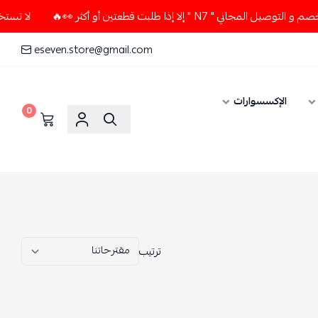
لا تستخدم كود الخصم و التوصيل المجاني " N7 " إلا إذا طلبت قط
eseven.store@gmail.com
0
ترتيب