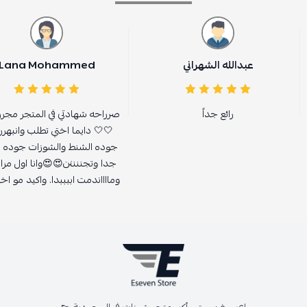
عبدالله الشهراني
Lana Mohammed
رائع جداً
صرراحه شهادتي في المتجر مجرر
🤍🤍 دايما اختي تطلب وانبهرر
جوده الشنط والشوزات جوده عاا
جدا وتجننننن😍😍وانا اول مرا
ومااااندمت اببببدا. واكيد مو اخ