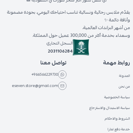
اي سفن ستور أكبر متجر شوزات في السعودية 👟
يقدّم ملابس رجالية ونسائية تناسب احتياجك اليومي، بجودة مضمونة
وأناقة دائمة ✨
من أشهر البراندات العالمية،
وسعداء بخدمة أكثر من 300,000 عميل حول المملكة.
السجل التجاري
2031106284
روابط مهمة
تواصل معنا
+966566229730
المدونة
eseven.store@gmail.com
من نحن
سياسة الخصوصية
سياسة الاستبدال والاسترجاع
الشروط والاحكام
خدمة دفع تمارا