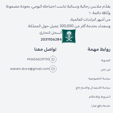
يقدّم ملابس رجالية ونسائية تناسب احتياجك اليومي، بجودة مضمونة
وأناقة دائمة ✨
من أشهر البراندات العالمية،
وسعداء بخدمة أكثر من 300,000 عميل حول المملكة.
السجل التجاري
2031106284
روابط مهمة
تواصل معنا
+966566229730
المدونة
eseven.store@gmail.com
من نحن
سياسة الخصوصية
سياسة الاستبدال والاسترجاع
الشروط والاحكام
خدمة دفع تمارا