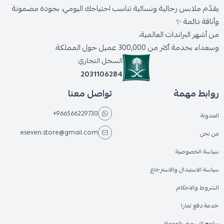
يقدّم ملابس رجالية ونسائية تناسب احتياجك اليومي، بجودة مضمونة
وأناقة دائمة ✨
من أشهر البراندات العالمية،
وسعداء بخدمة أكثر من 300,000 عميل حول المملكة.
السجل التجاري
2031106284
روابط مهمة
تواصل معنا
+966566229730
المدونة
eseven.store@gmail.com
من نحن
سياسة الخصوصية
سياسة الاستبدال والاسترجاع
الشروط والاحكام
خدمة دفع تمارا
برنامج التسويق بالعمولة