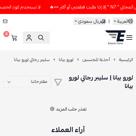
عتين أو أكثر 👀🔥
لا تستخدم كود الخصم و التوصيل المجاني " 7
العربية
|
ريال سعودي
0
ESEVEN STORE
الرئيسية
أحذية للجنسين
لورو بيانا
سليبر رجالي لورو بيانا
لورو بيانا | سليبر رجالي لورو
بيانا
تعذر جلب المزيد 😢
آراء العملاء