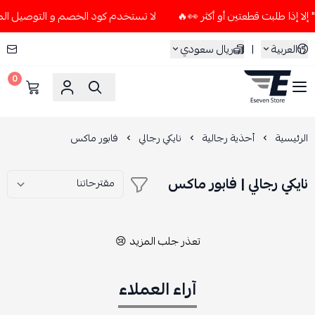
لا تستخدم كود الخصم و التوصيل المجاني " N7 " إلا إذا طلبت قطعتين أو 
العربية
|
ريال سعودي
0
ESEVEN STORE
الرئيسية
أحذية رجالية
نايكي رجالي
فابور ماكس
نايكي رجالي | فابور ماكس
تعذر جلب المزيد 😢
آراء العملاء