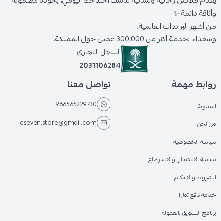
يقدّم ملابس رجالية ونسائية تناسب احتياجك اليومي، بجودة مضمونة
وأناقة دائمة ✨
من أشهر البراندات العالمية،
وسعداء بخدمة أكثر من 300,000 عميل حول المملكة.
السجل التجاري
2031106284
روابط مهمة
تواصل معنا
+966566229730
المدونة
eseven.store@gmail.com
من نحن
سياسة الخصوصية
سياسة الاستبدال والاسترجاع
الشروط والاحكام
خدمة دفع تمارا
برنامج التسويق بالعمولة