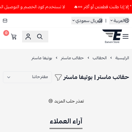
لا تستخدم كود الخصم و التوصيل المجاني " N7 " إلا إذا طلبت قطعتين أ
العربية
|
ريال سعودي
0
ESEVEN STORE
الرئيسية
الحقائب
حقائب ماستر
بوتيغا ماستر
حقائب ماستر | بوتيغا ماستر
تعذر جلب المزيد 😢
آراء العملاء