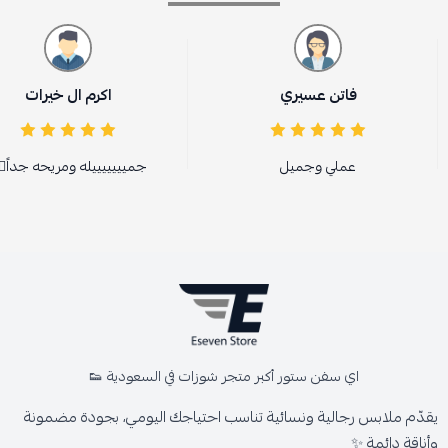
فاتن عسيري
اكرم ال خيرات
عملي وجميل
جميييييييله ومريحه جداً👍
اي سفن ستور أكبر متجر شوزات في السعودية 👟
يقدّم ملابس رجالية ونسائية تناسب احتياجك اليومي، بجودة مضمونة
وأناقة دائمة ✨