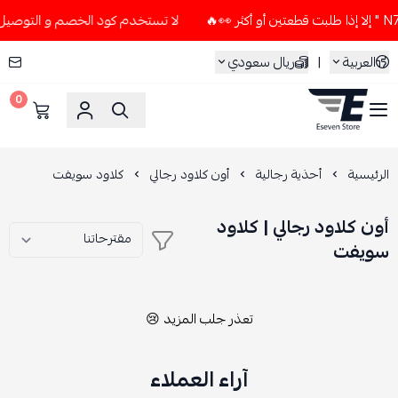
لا تستخدم كود الخصم و التوصيل المجاني " N7 " إلا إذا طلبت قطع
العربية
|
ريال سعودي
0
ESEVEN STORE
الرئيسية
أحذية رجالية
أون كلاود رجالي
كلاود سويفت
أون كلاود رجالي | كلاود
سويفت
تعذر جلب المزيد 😢
آراء العملاء