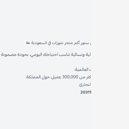
روا
المد
ستور أكبر متجر شوزات في السعودية 👟
من 
ية ونسائية تناسب احتياجك اليومي، بجودة مضمونة وأناقة دائمة
سياس
العالمية،
سياس
 حول المملكة.
الشر
لتجاري
2031
خدمة
برنام
نظام 