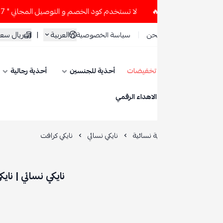
لا تستخدم كود الخصم و التوصيل المجاني " N7 " إلا إذا طلبت قطعتين أو أكثر 👀🔥
العربية
|
ريال سعودي
حن
سياسة الخصوصية
تخفيضات
أحذية للجنسين
أحذية رجالية
أحذية نسائية
ESE
الاهداء الرقمي
 نسائية
نايكي نسائي
نايكي كرافت
نايكي نسائي | نايكي كرافت