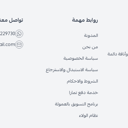
بط مهمة
تواصل معنا
+966566229730
ونة
eseven.store@gmail.com
نحن
ة الخصوصية
ة الاستبدال والاسترجاع
وط والاحكام
 دفع تمارا
ج التسويق بالعمولة
الولاء