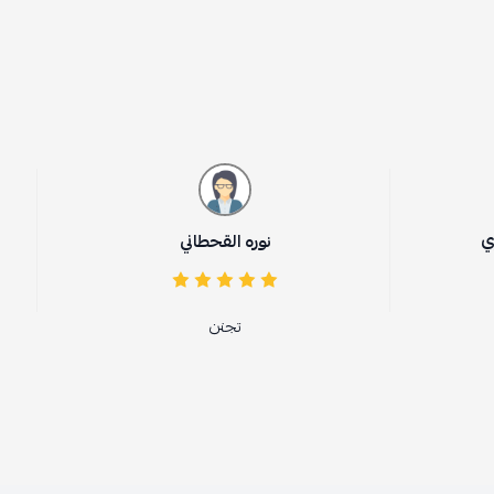
نوره القحطاني
 alrashidid
تجنن