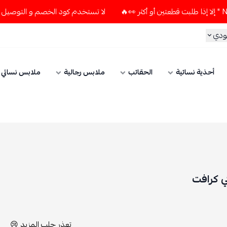
لا تستخدم كود الخصم و التوصيل المجاني " N7 " إلا إذا طلبت قطعتين أو أكثر 👀🔥
الحقائب
ملابس رجالية
ملابس نسائي
الإكسسوارات
تعذر جلب المزيد 😢