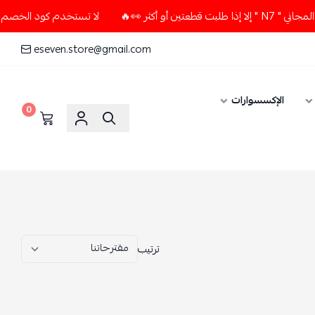
لا تستخدم كود الخصم و التوصيل المجاني " N7 " إلا إذا طلبت قطعتين أو أكثر 👀🔥
eseven.store@gmail.com
0
ترتيب