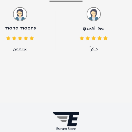
نوره العمري
mona moons
شكراً
تجنننننن