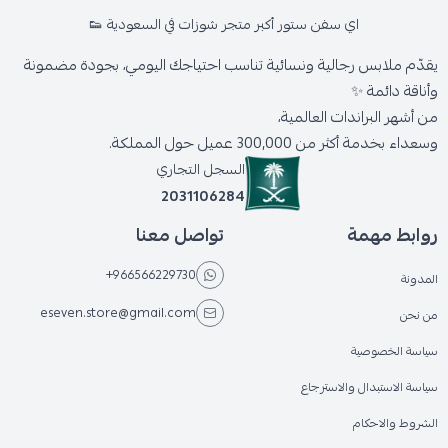
اي سفن ستور أكبر متجر شوزات في السعودية 👟
يقدّم ملابس رجالية ونسائية تناسب احتياجك اليومي، بجودة مضمونة
وأناقة دائمة ✨
من أشهر البراندات العالمية،
وسعداء بخدمة أكثر من 300,000 عميل حول المملكة.
السجل التجاري
2031106284
روابط مهمة
تواصل معنا
+966566229730
المدونة
eseven.store@gmail.com
من نحن
سياسة الخصوصية
سياسة الاستبدال والاسترجاع
الشروط والاحكام