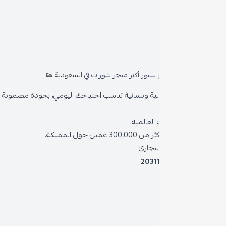
روا
المد
ستور أكبر متجر شوزات في السعودية 👟
من 
ية ونسائية تناسب احتياجك اليومي، بجودة مضمونة وأناقة دائمة
سياس
العالمية،
سياس
 حول المملكة.
الشر
لتجاري
2031
خدمة
برنام
نظام 