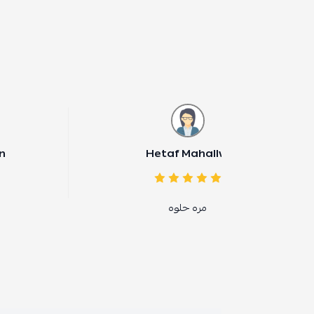
Lanie Palarisan
Hetaf Mahall
مره حلوه
Fabulous