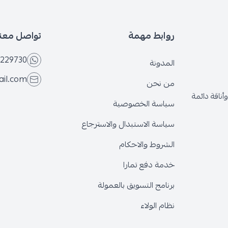
بط مهمة
تواصل معنا
+966566229730
ونة
eseven.store@gmail.com
نحن
ة الخصوصية
ة الاستبدال والاسترجاع
وط والاحكام
 دفع تمارا
ج التسويق بالعمولة
الولاء