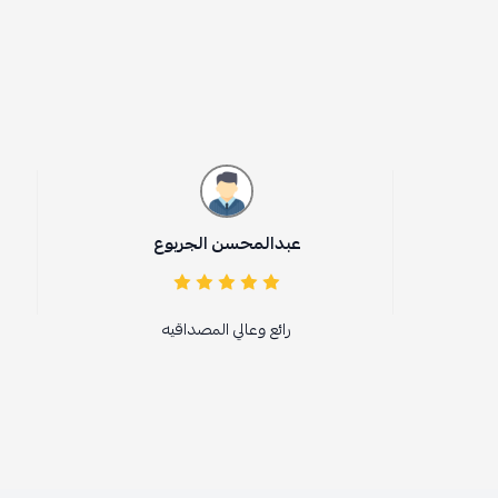
عبدالمحسن الجربوع
داليا ح
رائع وعالي المصداقيه
🩵🩵