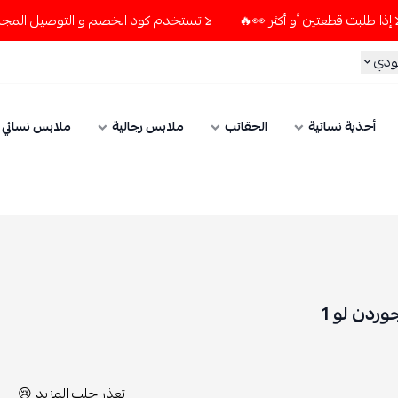
لا تستخدم كود الخصم و التوصيل المجاني " N7 " إلا إذا طلبت قطعتين أو أكثر 👀🔥
الحقائب
ملابس رجالية
ملابس نسائي
الإكسسوارات
تعذر جلب المزيد 😢