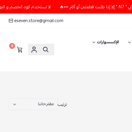
لا تستخدم كود الخصم و التوصيل المجاني " N7 " إلا إذا طلبت قطعتين أو أكثر 👀🔥
eseven.store@gmail.com
0
ترتيب