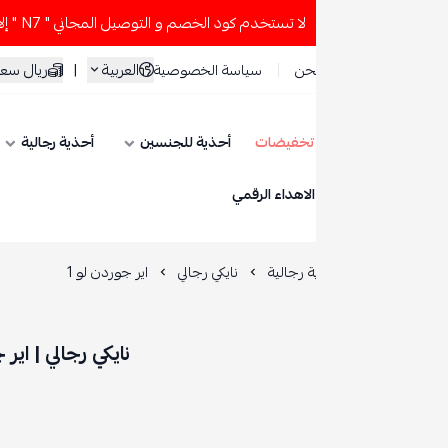
تخدم كود الخصم و التوصيل المجاني " N7 " إلا إذا طلبت قطعتين أو أكثر 👀🔥
العربية
|
ريال سعودي
حن
سياسة الخصوصية
تخفيضات
أحذية للجنسين
أحذية رجالية
أحذية نسائية
ESE
الاهداء الرقمي
 رجالية
نايكي رجالي
اير جوردن لو 1
نايكي رجالي | اير جوردن لو 1