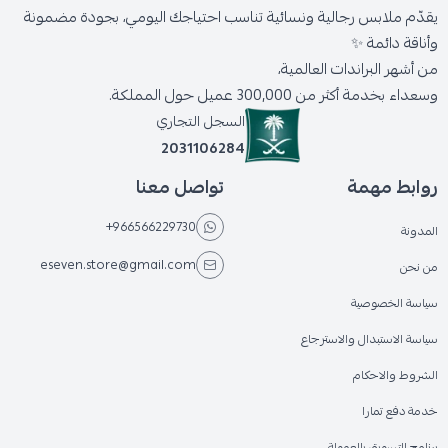
يقدّم ملابس رجالية ونسائية تناسب احتياجك اليومي، بجودة مضمونة
وأناقة دائمة ✨
من أشهر البراندات العالمية،
وسعداء بخدمة أكثر من 300,000 عميل حول المملكة.
السجل التجاري
2031106284
روابط مهمة
تواصل معنا
+966566229730
المدونة
eseven.store@gmail.com
من نحن
سياسة الخصوصية
سياسة الاستبدال والاسترجاع
الشروط والاحكام
خدمة دفع تمارا
برنامج التسويق بالعمولة