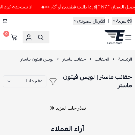
 طلبت قطعتين أو أكثر 👀🔥
لا تستخدم كود الخصم و التوصيل الم
العربية
|
ريال سعودي
0
ESEVEN STORE
الرئيسية
الحقائب
حقائب ماستر
لويس فيتون ماستر
حقائب ماستر | لويس فيتون
ماستر
تعذر جلب المزيد 😢
آراء العملاء